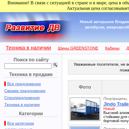
Внимание! В связи с ситуацией в стране и в мире, цена в об
Актуальная цена согласовывает
Новый авторынок Владиво
автобусов, микроавтобу
Техника в наличии
Шины GREENSTONE
Кабины
Д
Поиск по сайту
Уважаемые посетители, не в
пожа
Техника в продаже
Все предложения
Фото
Свежие предложения
Спецпредложения
Полуприцепы,
Jindo Trail
Техника в наличии
Новый.
Высокий алюм
Категории
стойками для 
бортовой полу
Все категории
Полуприцепы,