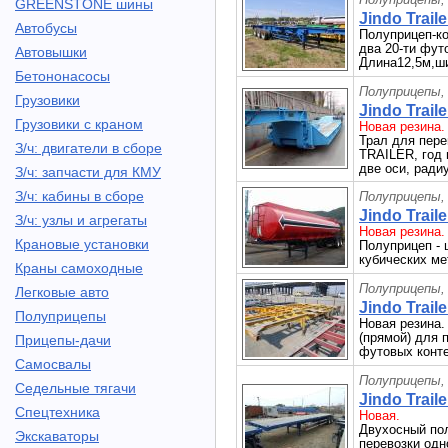
GREENSTONE шины
Jindo Trailer
Автобусы
Полуприцеп-ко
два 20-ти фут
Автовышки
Длина12,5м,ши
Бетононасосы
Полуприцепы,
Грузовики
Jindo Trail
Грузовики с краном
Новая резина.
Трал для пере
З/ч: двигатели в сборе
TRAILER, год 
две оси, радиу
З/ч: запчасти для КМУ
З/ч: кабины в сборе
Полуприцепы,
Jindo Trail
З/ч: узлы и агрегаты
Новая резина.
Крановые установки
Полуприцеп - 
кубических мет
Краны самоходные
Полуприцепы,
Легковые авто
Jindo Trail
Полуприцепы
Новая резина.
(прямой) для 
Прицепы-дачи
футовых конте
Самосвалы
Полуприцепы,
Седельные тягачи
Jindo Trail
Спецтехника
Новая.
Двухосный пол
Экскаваторы
перевозки одн