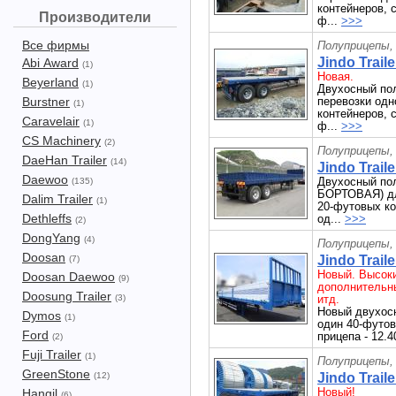
контейнеров, 
Производители
ф...
>>>
Все фирмы
Полуприцепы,
Jindo Trail
Abi Award
(1)
Новая.
Beyerland
(1)
Двухосный пол
Burstner
перевозки одн
(1)
контейнеров, 
Caravelair
(1)
ф...
>>>
CS Machinery
(2)
Полуприцепы,
DaeHan Trailer
(14)
Jindo Trail
Daewoo
Двухосный пол
(135)
БОРТОВАЯ) дл
Dalim Trailer
(1)
20-футовых ко
Dethleffs
од...
>>>
(2)
DongYang
(4)
Полуприцепы,
Doosan
Jindo Trail
(7)
Новый. Высок
Doosan Daewoo
(9)
дополнительны
Doosung Trailer
(3)
итд.
Новый двухосн
Dymos
(1)
один 40-футов
Ford
прицепа - 12.4
(2)
Fuji Trailer
(1)
Полуприцепы,
GreenStone
(12)
Jindo Trail
Новый!
Hangil
(6)