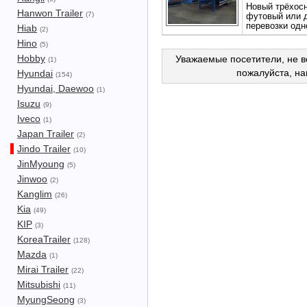
Новый трёхосн
Hanwon Trailer
(7)
футовый или д
перевозки одн
Hiab
(2)
Hino
(5)
Hobby
Уважаемые посетители, не в
(1)
пожалуйста, н
Hyundai
(154)
Hyundai, Daewoo
(1)
Isuzu
(9)
Iveco
(1)
Japan Trailer
(2)
Jindo Trailer
(10)
JinMyoung
(5)
Jinwoo
(2)
Kanglim
(26)
Kia
(49)
KIP
(3)
KoreaTrailer
(128)
Mazda
(1)
Mirai Trailer
(22)
Mitsubishi
(11)
MyungSeong
(3)