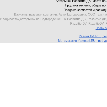
Авторынок Развитие ДВ, места на ав
Продажа техники, общие вопро
Продажа запчастей и расходник
Варианты названия компании: АвтоПодгороденка, ООО Техснаб
Владивосток,авторынок на Подгороденке, ГК Развитие ДВ, Развитие ДВ,
Razvitie-DV, RazvitieDV,
Правил
Резина X-GRIP | э
Мотомагазин Yamotori.RU - всё д