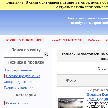
Внимание! В связи с ситуацией в стране и в мире, цена в об
Актуальная цена согласовывает
Новый авторынок Владиво
автобусов, микроавтобу
Техника в наличии
Шины GREENSTONE
Кабины
Д
Поиск по сайту
Уважаемые посетители, не в
пожа
Техника в продаже
Стран
Все предложения
Свежие предложения
Фото
Спецпредложения
Техника в наличии
З/ч: узлы и а
Doosan Da
Категории
3421104480
Все категории
Рессора пер
P3421104480