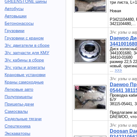
GREENSTONE шины
три листа, L=
Автобусы
Новая
Автовышки
P3421104480, 
Бетононасосы
3421104480,...
Грузовики
З/ч: узлы и а
Грузовики с краном
Daewoo Дис
3441001680
З/ч: двигатели в сборе
Диск колесный
З/ч: запчасти для КМУ
3441001680, 34
34410-01680
З/ч: кабины в сборе
размер 22,5 22
новый, оригин
З/ч: узлы и агрегаты
...
>>>
Крановые установки
З/ч: узлы и а
Краны самоходные
Daewoo Пр
Легковые авто
05441 3811
Проводка ка
Полуприцепы
Б/У
Прицепы-дачи
38115-05441, 
Самосвалы
Предлагаем а
DAEWOO, что-т
Седельные тягачи
З/ч: узлы и а
Спецтехника
Doosan Dae
Экскаваторы
P342310562