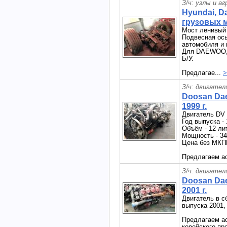
З/ч: узлы и а
Hyundai, D
грузовых 
Мост ленивый 
Подвесная ось
автомобиля и
Для DAEWOO,
Б/У.
Предлагае...
>
З/ч: двигател
Doosan Da
1999 г.
Двигатель DV 
Год выпуска - 
Объём - 12 ли
Мощность - 34
Цена без МКП
Предлагаем ас
З/ч: двигател
Doosan Da
2001 г.
Двигатель в 
выпуска 2001,
Предлагаем ас
корейского про