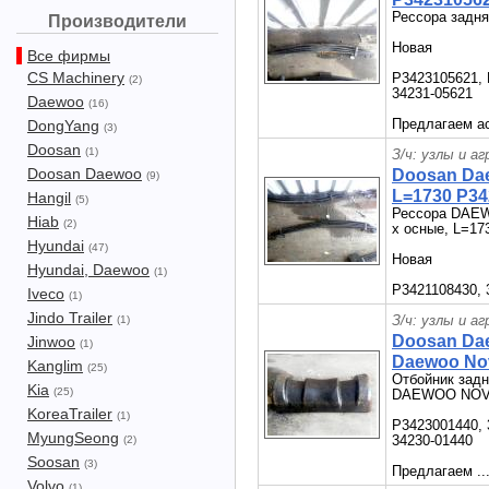
Рессора задня
Производители
Новая
Все фирмы
CS Machinery
P3423105621, 
(2)
34231-05621
Daewoo
(16)
Предлагаем ас
DongYang
(3)
Doosan
(1)
З/ч: узлы и а
Doosan Daewoo
Doosan Da
(9)
L=1730 P34
Hangil
(5)
Рессора DAEWO
Hiab
(2)
х осные, L=17
Hyundai
(47)
Новая
Hyundai, Daewoo
(1)
P3421108430, 
Iveco
(1)
Jindo Trailer
З/ч: узлы и а
(1)
Doosan Da
Jinwoo
(1)
Daewoo No
Kanglim
(25)
Отбойник задн
Kia
(25)
DAEWOO NOV
KoreaTrailer
(1)
P3423001440, 
MyungSeong
34230-01440
(2)
Soosan
(3)
Предлагаем ..
Volvo
(1)