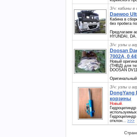
З/ч: кабины в
Daewoo Ult
Кабина в сбор
без пробега п
Предлагаем ас
HYUNDAI, DA.
З/ч: узлы и а
Doosan Dae
7002A, 0 44
Новый оригин
(ТНВД) для т
DOOSAN DV11
Оригинальный
З/ч: узлы и а
DongYang 
корзины
Новый.
Гидроцилиндр
используемых 
Гидроцилиндр 
отклон...
>>>
Стран