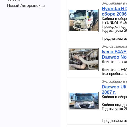
З/ч: кабины в
Новый Авторынок
(1)
Hyundai HD
сборе 2006 
Кабина в сбо
HYUNDAI ME
Проводка под
Год выпуска 2
Предлагаем ас
З/ч: двигател
Iveco F4AE
Daewoo Nov
Двигатель в 
Двигатель F4A
Без пробега п
З/ч: кабины в
Daewoo Ult
2007 г.
Кабина в сбор
Кабина под дв
Год выпуска 2
Предлагаем ас