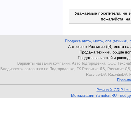
Уважаемые посетители, не в
пожалуйста, н
Продажа авто-, мото-, спецтехники, 
Авторынок Развитие ДВ, места на ав
Продажа техники, общие вопро
Продажа запчастей и расходник
Варианты названия компании: АвтоПодгороденка, ООО Техснаб
Владивосток,авторынок на Подгороденке, ГК Развитие ДВ, Развитие ДВ,
Razvitie-DV, RazvitieDV,
Правил
Резина X-GRIP | э
Мотомагазин Yamotori.RU - всё д