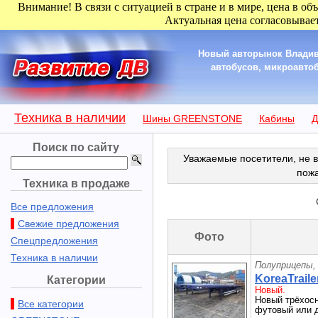
Внимание! В связи с ситуацией в стране и в мире, цена в об
Актуальная цена согласовывает
Новый авторынок Владив
автобусов, микроавтоб
Техника в наличии
Шины GREENSTONE
Кабины
Д
Поиск по сайту
Уважаемые посетители, не в
пож
Техника в продаже
Все предложения
Свежие предложения
Фото
Спецпредложения
Техника в наличии
Полуприцепы,
KoreaTraile
Категории
Новый.
Новый трёхосн
Все категории
футовый или д