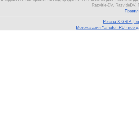
Razvitie-DV, RazvitieDV
Правил
Резина X-GRIP | э
Мотомагазин Yamotori.RU - всё д