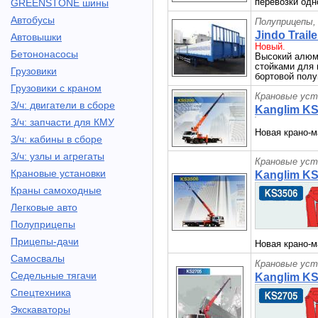
перевозки одн
GREENSTONE шины
Автобусы
Полуприцепы,
Jindo Trail
Автовышки
Новый.
Бетононасосы
Высокий алюм
стойками для 
Грузовики
бортовой полу
Грузовики с краном
Крановые уст
З/ч: двигатели в сборе
Kanglim K
З/ч: запчасти для КМУ
Новая крано-м
З/ч: кабины в сборе
З/ч: узлы и агрегаты
Крановые уст
Крановые установки
Kanglim K
Краны самоходные
Легковые авто
Полуприцепы
Прицепы-дачи
Новая крано-м
Самосвалы
Крановые уст
Седельные тягачи
Kanglim K
Спецтехника
Экскаваторы