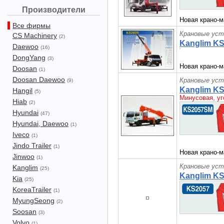
Производители
Новая крано-м
Все фирмы
Крановые уст
CS Machinery
(2)
Kanglim K
Daewoo
(16)
DongYang
(3)
Новая крано-м
Doosan
(1)
Doosan Daewoo
Крановые уст
(9)
Kanglim K
Hangil
(5)
Минусовая, уг
Hiab
(2)
Hyundai
(47)
Hyundai, Daewoo
(1)
Iveco
(1)
Jindo Trailer
(1)
Новая крано-м
Jinwoo
(1)
Крановые уст
Kanglim
(25)
Kanglim K
Kia
(25)
KoreaTrailer
(1)
MyungSeong
(2)
Soosan
(3)
Volvo
(1)