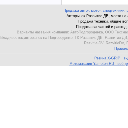
Продажа авто-, мото-, спецтехники, 
Авторынок Развитие ДВ, места на ав
Продажа техники, общие вопро
Продажа запчастей и расходник
Варианты названия компании: АвтоПодгороденка, ООО Техснаб
Владивосток,авторынок на Подгороденке, ГК Развитие ДВ, Развитие ДВ,
Razvitie-DV, RazvitieDV,
Правил
Резина X-GRIP | э
Мотомагазин Yamotori.RU - всё д