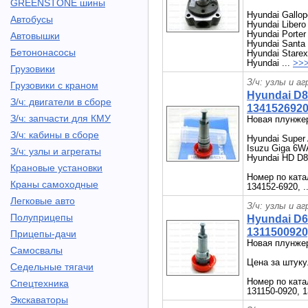
GREENSTONE шины
Hyundai Gallop
Автобусы
Hyundai Libero
Hyundai Porter
Автовышки
Hyundai Santa
Бетононасосы
Hyundai Starex
Hyundai ...
>>
Грузовики
З/ч: узлы и а
Грузовики с краном
Hyundai D8
З/ч: двигатели в сборе
1341526920,
З/ч: запчасти для КМУ
Новая плунже
З/ч: кабины в сборе
Hyundai Super 
Isuzu Giga 6
З/ч: узлы и агрегаты
Hyundai HD D
Крановые установки
Номер по кат
Краны самоходные
134152-6920, .
Легковые авто
З/ч: узлы и а
Полуприцепы
Hyundai D6
1311500920,
Прицепы-дачи
Новая плунже
Самосвалы
Цена за штуку
Седельные тягачи
Номер по кат
Спецтехника
131150-0920, 1
Экскаваторы