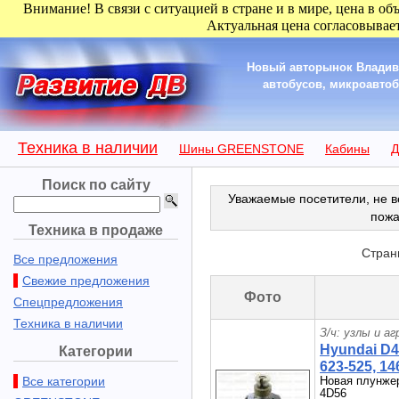
Внимание! В связи с ситуацией в стране и в мире, цена в об
Актуальная цена согласовывает
Новый авторынок Владиво
автобусов, микроавтобу
Техника в наличии
Шины GREENSTONE
Кабины
Д
Поиск по сайту
Уважаемые посетители, не в
пожа
Техника в продаже
Стран
Все предложения
Свежие предложения
Фото
Спецпредложения
Техника в наличии
З/ч: узлы и а
Hyundai D4
Категории
623-525, 1
Все категории
Новая плунже
4D56