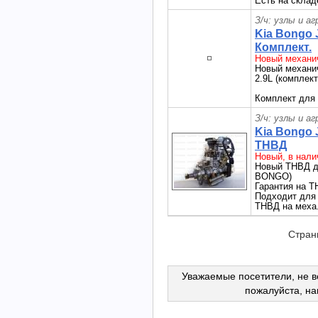
Есть на склад
З/ч: узлы и а
Kia Bongo 
Комплект.
Новый механич
Новый механи
2.9L (комплек
Комплект для 
З/ч: узлы и а
Kia Bongo 
ТНВД
Новый, в нали
Новый ТНВД дл
BONGO)
Гарантия на Т
Подходит для 
ТНВД на меха
Стран
Уважаемые посетители, не в
пожалуйста, н