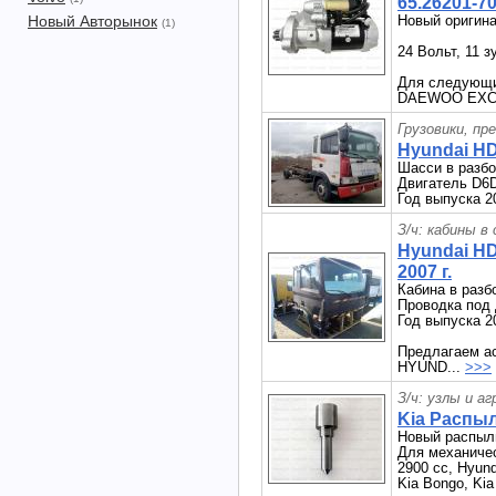
65.26201-7
Новый Авторынок
Новый ориги
(1)
24 Вольт, 11 з
Для следующ
DAEWOO EXC
Грузовики, пр
Hyundai HD
Шасси в разб
Двигатель D6
Год выпуска 2
З/ч: кабины в
Hyundai HD
2007 г.
Кабина в раз
Проводка под
Год выпуска 2
Предлагаем ас
HYUND...
>>>
З/ч: узлы и а
Kia Распы
Новый распыл
Для механичес
2900 сс, Hyund
Kia Bongo, Kia