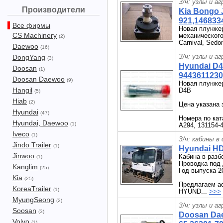
З/ч: узлы и а
Производители
Kia Bongo 
921,146833
Все фирмы
Новая плунжер
CS Machinery
механического
(2)
Carnival, Sed
Daewoo
(16)
З/ч: узлы и а
DongYang
(3)
Hyundai D
Doosan
(1)
9443611230
Doosan Daewoo
(9)
Новая плунжер
Hangil
D4B
(5)
Hiab
(2)
Цена указана 
Hyundai
(47)
Номера по ка
Hyundai, Daewoo
(1)
A294, 131154-4
Iveco
(1)
З/ч: кабины в
Jindo Trailer
(1)
Hyundai HD
Jinwoo
Кабина в раз
(1)
Проводка под
Kanglim
(25)
Год выпуска 2
Kia
(25)
Предлагаем ас
KoreaTrailer
(1)
HYUND...
>>>
MyungSeong
(2)
З/ч: узлы и а
Soosan
(3)
Doosan Dae
Volvo
(1)