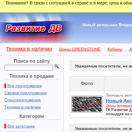
Внимание! В связи с ситуацией в стране и в мире, цена в объ
Новый авторынок Владиво
Техника в наличии
Шины GREENSTONE
Кабины
Д
Поиск по сайту
Уважаемые посетители, не ве
Техника в продаже
Фото
Все предложения
Свежие предложения
Легковые авт
Спецпредложения
Новый Авт
Цены антикриз
Техника в наличии
ГК Развитие Д
площадке на н
Категории
Все категории
Уважаемые посетители, не ве