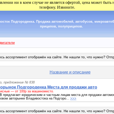
явлении ни в коем случае не является офертой, цена может быть
телефону. Извините.
сток Подгороденка. Продажа автомобилей, автобусов, микроавтобу
прицепов, полуприцепов.
вигатели
сь ассортимент отображён на сайте. Не нашли то, что нужно? Отп
Название и описание
о, предложение № 838
орынок Подгороденка Места для продажи авто
исные — от 100р за машиноместо.
В предлагает юридическим и частным лицам места для продажи автомо
овом авторынке Владивостока на Подгоро...
>>>
сь ассортимент отображён на сайте. Не нашли то, что нужно? Отп