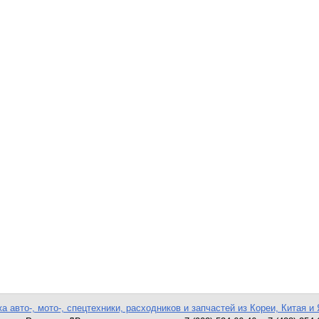
а авто-, мото-, спецтехники, расходников и запчастей из Кореи, Китая и 