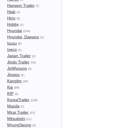
Hanwon Trailer
(7)
Hiab
(2)
Hino
(5)
Hobby
(1)
Hyundai
(154)
Hyundai, Daewoo
(1)
Isuzu
(9)
Iveco
(1)
Japan Trailer
(2)
Jindo Trailer
(10)
JinMyoung
(5)
Jinwoo
(2)
Kanglim
(26)
Kia
(49)
KIP
(3)
KoreaTrailer
(128)
Mazda
(1)
Mirai Trailer
(22)
Mitsubishi
(11)
MyungSeong
(3)