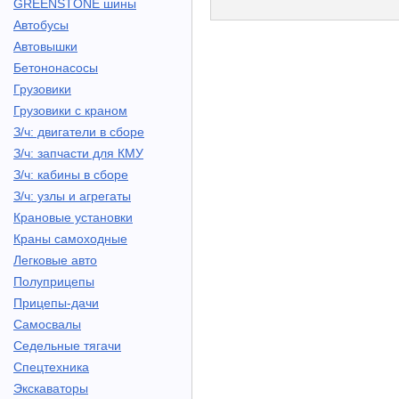
GREENSTONE шины
Автобусы
Автовышки
Бетононасосы
Грузовики
Грузовики с краном
З/ч: двигатели в сборе
З/ч: запчасти для КМУ
З/ч: кабины в сборе
З/ч: узлы и агрегаты
Крановые установки
Краны самоходные
Легковые авто
Полуприцепы
Прицепы-дачи
Самосвалы
Седельные тягачи
Спецтехника
Экскаваторы