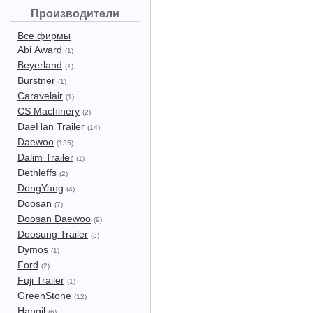
Производители
Все фирмы
Abi Award
(1)
Beyerland
(1)
Burstner
(1)
Caravelair
(1)
CS Machinery
(2)
DaeHan Trailer
(14)
Daewoo
(135)
Dalim Trailer
(1)
Dethleffs
(2)
DongYang
(4)
Doosan
(7)
Doosan Daewoo
(9)
Doosung Trailer
(3)
Dymos
(1)
Ford
(2)
Fuji Trailer
(1)
GreenStone
(12)
Hangil
(6)