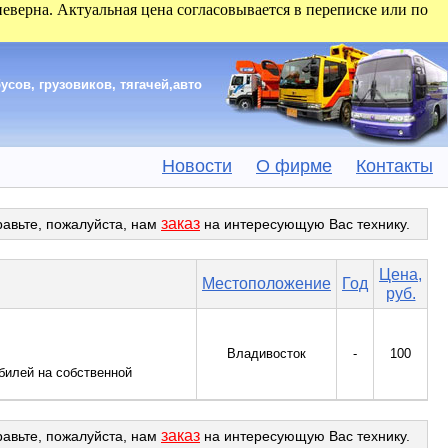
 неверна. Актуальная цена согласовывается в переписке или по
сов, грузовиков, тягачей,авто
Новости
О фирме
Контакты
заказ
равьте, пожалуйста, нам
на интересующую Вас технику.
Цена,
Местоположение
Год
руб.
Владивосток
-
100
билей на собственной
заказ
равьте, пожалуйста, нам
на интересующую Вас технику.