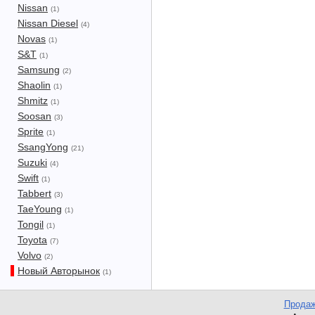
Nissan
(1)
Nissan Diesel
(4)
Novas
(1)
S&T
(1)
Samsung
(2)
Shaolin
(1)
Shmitz
(1)
Soosan
(3)
Sprite
(1)
SsangYong
(21)
Suzuki
(4)
Swift
(1)
Tabbert
(3)
TaeYoung
(1)
Tongil
(1)
Toyota
(7)
Volvo
(2)
Новый Авторынок
(1)
Продаж