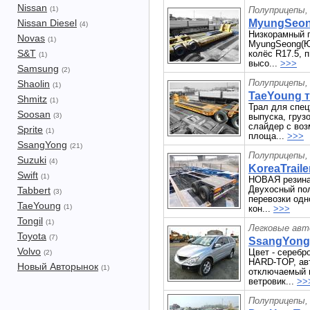
Nissan
(1)
Полуприцепы,
Nissan Diesel
MyungSeong
(4)
Низкорамный п
Novas
(1)
MyungSeong(Ю.
S&T
колёс R17.5, 
(1)
высо...
>>>
Samsung
(2)
Полуприцепы,
Shaolin
(1)
TaeYoung т
Shmitz
(1)
Трал для спец
Soosan
(3)
выпуска, груз
слайдер с во
Sprite
(1)
площа...
>>>
SsangYong
(21)
Полуприцепы,
Suzuki
(4)
KoreaTraile
Swift
(1)
НОВАЯ резина!
Двухосный пол
Tabbert
(3)
перевозки одн
TaeYoung
(1)
кон...
>>>
Tongil
(1)
Легковые авт
Toyota
(7)
SsangYong 
Volvo
Цвет - серебро
(2)
HARD-TOP, авт
Новый Авторынок
(1)
отключаемый п
ветровик...
>>
Полуприцепы,