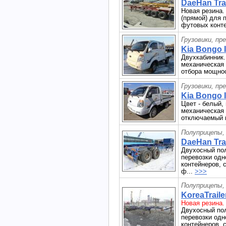
DaeHan Trai
Новая резина.
(прямой) для 
футовых конте
Грузовики, пр
Kia Bongo II
Двухкабинник. 
механическая 
отбора мощнос
Грузовики, пр
Kia Bongo II
Цвет - белый, 
механическая 
отключаемый 
Полуприцепы,
DaeHan Trai
Двухосный пол
перевозки одн
контейнеров, 
ф...
>>>
Полуприцепы,
KoreaTraile
Новая резина.
Двухосный пол
перевозки одн
контейнеров, 