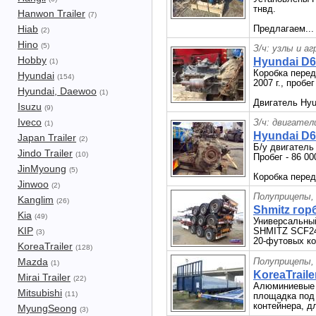
тнвд.
Hanwon Trailer
(7)
Hiab
Предлагаем..
(2)
Hino
(5)
З/ч: узлы и а
Hobby
Hyundai D6
(1)
Коробка перед
Hyundai
(154)
2007 г., пробег
Hyundai, Daewoo
(1)
Двигатель Hyu
Isuzu
(9)
Iveco
З/ч: двигател
(1)
Hyundai D6
Japan Trailer
(2)
Б/у двигатель
Jindo Trailer
(10)
Пробег - 86 00
JinMyoung
(5)
Коробка перед
Jinwoo
(2)
Полуприцепы,
Kanglim
(26)
Shmitz горб
Kia
(49)
Универсальны
KIP
SHMITZ SCF24G
(3)
20-футовых ко
KoreaTrailer
(128)
Mazda
Полуприцепы,
(1)
KoreaTraile
Mirai Trailer
(22)
Алюминиевые б
Mitsubishi
(11)
площадка под
контейнера, дл
MyungSeong
(3)