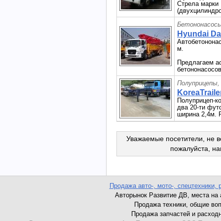
Стрела марки
(двухцилиндро
Бетононасосы
Hyundai Da
Автобетононас
м.
Предлагаем а
бетононасосов
Полуприцепы,
KoreaTrailer
Полуприцеп-ко
два 20-ти фут
ширина 2,4м. 
Уважаемые посетители, не в
пожалуйста, н
Продажа авто-, мото-, спецтехники, 
Авторынок Развитие ДВ, места на ав
Продажа техники, общие вопро
Продажа запчастей и расходник