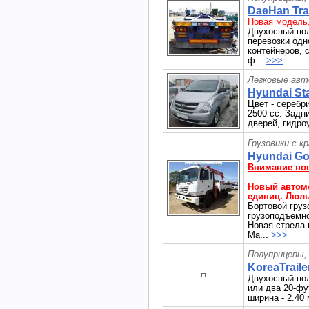
DaeHan Trai
Новая модель
Двухосный пол
перевозки одн
контейнеров, 
ф...
>>>
Легковые авт
Hyundai Sta
Цвет - серебр
2500 сс. Задн
дверей, гидро
Грузовики с к
Hyundai Gol
Внимание но
Новый автомо
единиц. Люль
Бортовой груз
грузоподъемнос
Новая стрела 
Ма...
>>>
Полуприцепы,
KoreaTraile
Двухосный по
или два 20-фу
ширина - 2.40 