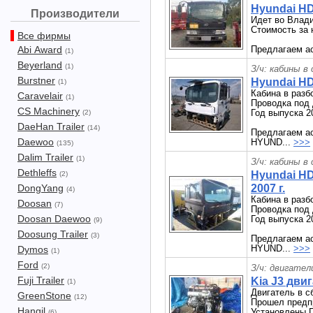
Hyundai HD
Производители
Идет во Влади
Стоимость за 
Все фирмы
Abi Award
Предлагаем ас
(1)
Beyerland
(1)
З/ч: кабины в
Burstner
Hyundai HD
(1)
Кабина в раз
Caravelair
(1)
Проводка под
CS Machinery
Год выпуска 2
(2)
DaeHan Trailer
(14)
Предлагаем ас
Daewoo
HYUND...
>>>
(135)
Dalim Trailer
(1)
З/ч: кабины в
Dethleffs
Hyundai HD
(2)
DongYang
2007 г.
(4)
Кабина в раз
Doosan
(7)
Проводка под
Doosan Daewoo
Год выпуска 2
(9)
Doosung Trailer
(3)
Предлагаем ас
HYUND...
>>>
Dymos
(1)
Ford
(2)
З/ч: двигател
Fuji Trailer
Kia J3 дви
(1)
Двигатель в сб
GreenStone
(12)
Прошел предп
Hangil
Установлены
(6)