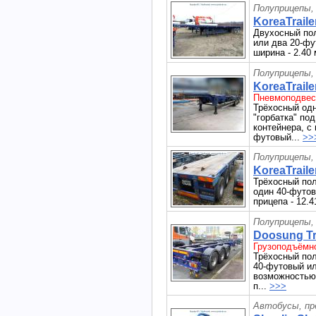
Полуприцепы,
KoreaTraile
Двухосный по
или два 20-фу
ширина - 2.40 
Полуприцепы,
KoreaTraile
Пневмоподвеск
Трёхосный одн
"горбатка" по
контейнера, с
футовый...
>>
Полуприцепы,
KoreaTraile
Трёхосный пол
один 40-футов
прицепа - 12.4
Полуприцепы,
Doosung Tra
Грузоподъёмно
Трёхосный пол
40-футовый ил
возможностью 
п...
>>>
Автобусы, пр