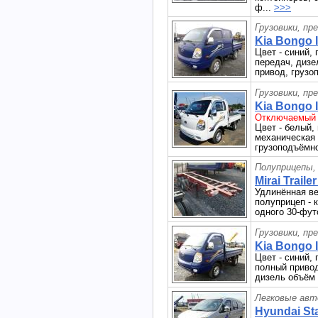
ф...
>>>
Грузовики, пр
Kia Bongo II
Цвет - синий, 
передач, дизе
привод, грузоп
Грузовики, пр
Kia Bongo II
Отключаемый 
Цвет - белый, 
механическая 
грузоподъёмнос
Полуприцепы,
Mirai Traile
Удлинённая ве
полуприцеп - 
одного 30-фут
Грузовики, пр
Kia Bongo II
Цвет - синий, 
полный привод
дизель объём -
Легковые авт
Hyundai Sta