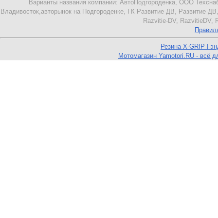
Варианты названия компании: АвтоПодгороденка, ООО Техснаб
Владивосток,авторынок на Подгороденке, ГК Развитие ДВ, Развитие ДВ,
Razvitie-DV, RazvitieDV,
Правил
Резина X-GRIP | э
Мотомагазин Yamotori.RU - всё д