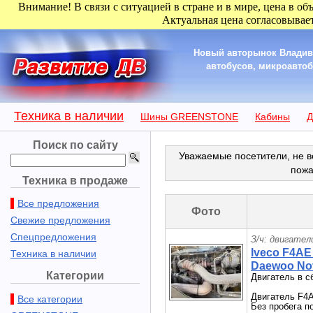
Внимание! В связи с ситуацией в стране и в мире, цена в об
Актуальная цена согласовывает
Новый авторынок Владиво
автобусов, микроавтобу
Техника в наличии
Шины GREENSTONE
Кабины
Д
Поиск по сайту
Уважаемые посетители, не в
пожа
Техника в продаже
Все предложения
Фото
Свежие предложения
Спецпредложения
З/ч: двигател
Iveco F4AE
Техника в наличии
Daewoo Nov
Категории
Двигатель в 
Двигатель F4A
Все категории
Без пробега п