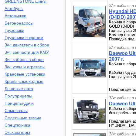
GREENSTONE шины
З/ч: кабины в
Автобусы
Hyundai H
Автовышки
(D4DD) 2007
Кабина в сбор
Бетононасосы
GOLD (D4DD)
Грузовики
Год выпуска 2
Бампер в комп
Грузовики с краном
Проводка под 
З/ч: двигатели в сборе
З/ч: кабины в
З/ч: запчасти для КМУ
Daewoo Ult
2007 г.
З/ч: кабины в сборе
Кабина в сбор
З/ч: узлы и агрегаты
Кабина под дв
Крановые установки
Год выпуска 2
Краны самоходные
Легковые авто
Предлагаем ас
Полуприцепы
З/ч: кабины в
Прицепы-дачи
Daewoo Ult
Кабина в сбор
Самосвалы
без пробега п
Седельные тягачи
Предлагаем ас
Спецтехника
HYUNDAI, DA.
Экскаваторы
З/ч: кабины в