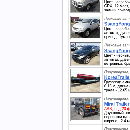
Цвет - серебр
GRX, 12 мест,
задний привод
Легковые авт
SsangYong 
Цвет - серебро
автомат, дизе
привод. Туман
Легковые авт
SsangYong 
Цвет - чёрный,
автомат, дизе
ветровики, бр
Полуприцепы,
KoreaTraile
Грузоподъёмно
6.15 м, длина 
трала - 12.65 
Полуприцепы,
Mirai Traile
ABS, под 20-ф
Двухосный пол
перевозки одн
ширина - 2.4 м
Полуприцепы,