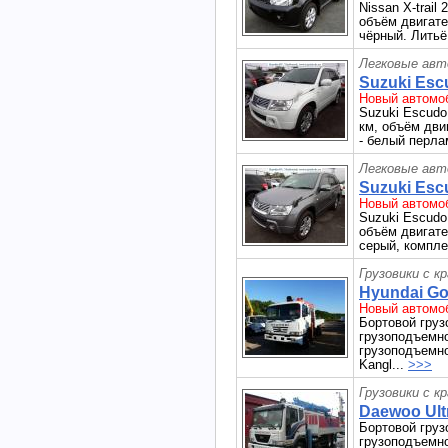
Nissan X-trail 
объём двигател
чёрный. Литьё 
Легковые авт
Suzuki Escu
Новый автомо
Suzuki Escudo 
км, объём двиг
- белый перла
Легковые авт
Suzuki Escu
Новый автомо
Suzuki Escudo 
объём двигател
серый, комплек
Грузовики с к
Hyundai Gol
Новый автомоб
Бортовой груз
грузоподъемно
грузоподъемно
Kangl...
>>>
Грузовики с к
Daewoo Ultr
Бортовой груз
грузоподъемнос