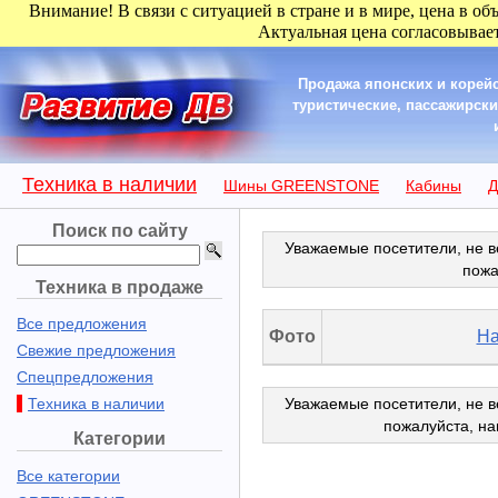
Внимание! В связи с ситуацией в стране и в мире, цена в об
Актуальная цена согласовывает
Продажа японских и корейс
туристические, пассажирски
Техника в наличии
Шины GREENSTONE
Кабины
Д
Поиск по сайту
Уважаемые посетители, не в
пожа
Техника в продаже
Все предложения
Фото
На
Свежие предложения
Спецпредложения
Техника в наличии
Уважаемые посетители, не в
пожалуйста, н
Категории
Все категории