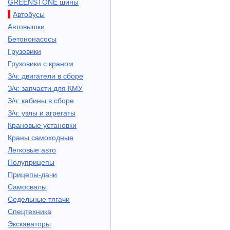
GREENSTONE шины
Автобусы
Автовышки
Бетононасосы
Грузовики
Грузовики с краном
З/ч: двигатели в сборе
З/ч: запчасти для КМУ
З/ч: кабины в сборе
З/ч: узлы и агрегаты
Крановые установки
Краны самоходные
Легковые авто
Полуприцепы
Прицепы-дачи
Самосвалы
Седельные тягачи
Спецтехника
Экскаваторы