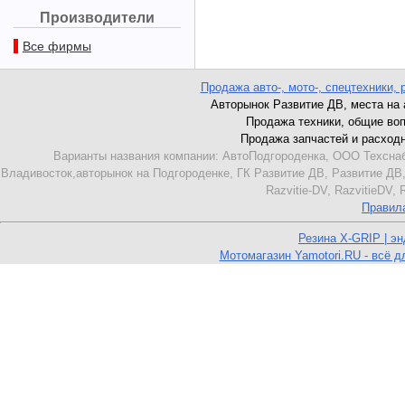
Производители
Все фирмы
Продажа авто-, мото-, спецтехники, 
Авторынок Развитие ДВ, места на ав
Продажа техники, общие вопро
Продажа запчастей и расходник
Варианты названия компании: АвтоПодгороденка, ООО Техснаб
Владивосток,авторынок на Подгороденке, ГК Развитие ДВ, Развитие ДВ,
Razvitie-DV, RazvitieDV,
Правил
Резина X-GRIP | э
Мотомагазин Yamotori.RU - всё д