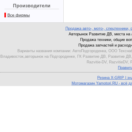
Производители
Все фирмы
Продажа авто-, мото-, спецтехники, 
Авторынок Развитие ДВ, места на ав
Продажа техники, общие вопро
Продажа запчастей и расходник
Варианты названия компании: АвтоПодгороденка, ООО Техснаб
Владивосток,авторынок на Подгороденке, ГК Развитие ДВ, Развитие ДВ,
Razvitie-DV, RazvitieDV,
Правил
Резина X-GRIP | э
Мотомагазин Yamotori.RU - всё д