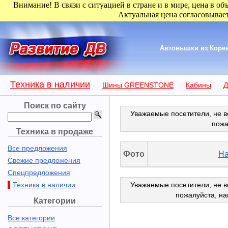
Внимание! В связи с ситуацией в стране и в мире, цена в об
Актуальная цена согласовывает
Автовышки из Кореи
Техника в наличии
Шины GREENSTONE
Кабины
Д
Поиск по сайту
Уважаемые посетители, не в
пожа
Техника в продаже
Все предложения
Фото
На
Свежие предложения
Спецпредложения
Техника в наличии
Уважаемые посетители, не в
пожалуйста, н
Категории
Все категории