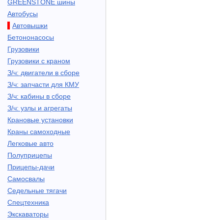
GREENSTONE шины
Автобусы
Автовышки
Бетононасосы
Грузовики
Грузовики с краном
З/ч: двигатели в сборе
З/ч: запчасти для КМУ
З/ч: кабины в сборе
З/ч: узлы и агрегаты
Крановые установки
Краны самоходные
Легковые авто
Полуприцепы
Прицепы-дачи
Самосвалы
Седельные тягачи
Спецтехника
Экскаваторы