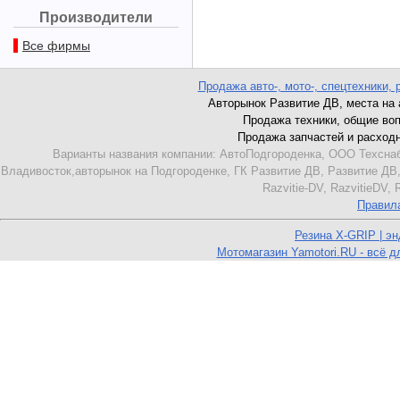
Производители
Все фирмы
Продажа авто-, мото-, спецтехники, 
Авторынок Развитие ДВ, места на ав
Продажа техники, общие вопро
Продажа запчастей и расходник
Варианты названия компании: АвтоПодгороденка, ООО Техснаб
Владивосток,авторынок на Подгороденке, ГК Развитие ДВ, Развитие ДВ,
Razvitie-DV, RazvitieDV,
Правил
Резина X-GRIP | э
Мотомагазин Yamotori.RU - всё д