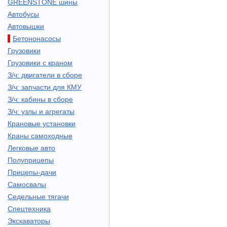
GREENSTONE шины
Автобусы
Автовышки
Бетононасосы
Грузовики
Грузовики с краном
З/ч: двигатели в сборе
З/ч: запчасти для КМУ
З/ч: кабины в сборе
З/ч: узлы и агрегаты
Крановые установки
Краны самоходные
Легковые авто
Полуприцепы
Прицепы-дачи
Самосвалы
Седельные тягачи
Спецтехника
Экскаваторы