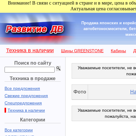
Внимание! В связи с ситуацией в стране и в мире, цена в об
Актуальная цена согласовывает
Продажа японских и корейс
автобетоносмесители, бе
микс
Техника в наличии
Шины GREENSTONE
Кабины
Д
Поиск по сайту
Уважаемые посетители, не в
пожа
Техника в продаже
Все предложения
Фото
На
Свежие предложения
Спецпредложения
Техника в наличии
Уважаемые посетители, не в
пожалуйста, н
Категории
Все категории