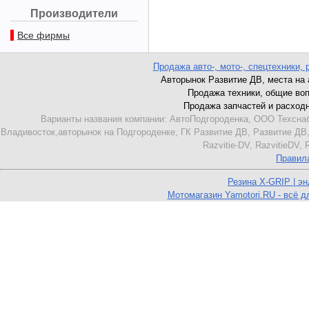
Производители
Все фирмы
Продажа авто-, мото-, спецтехники, 
Авторынок Развитие ДВ, места на ав
Продажа техники, общие вопро
Продажа запчастей и расходник
Варианты названия компании: АвтоПодгороденка, ООО Техснаб
Владивосток,авторынок на Подгороденке, ГК Развитие ДВ, Развитие ДВ,
Razvitie-DV, RazvitieDV,
Правил
Резина X-GRIP | э
Мотомагазин Yamotori.RU - всё д