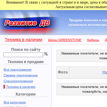
Внимание! В связи с ситуацией в стране и в мире, цена в об
Актуальная цена согласовывает
Продажа японских и кор
гусеничные эксковаторы 
Техника в наличии
Шины GREENSTONE
Кабины
Д
Поиск по сайту
Уважаемые посетители, не в
пожа
Техника в продаже
Все предложения
Фото
На
Свежие предложения
Спецпредложения
Техника в наличии
Уважаемые посетители, не в
пожалуйста, н
Категории
Все категории