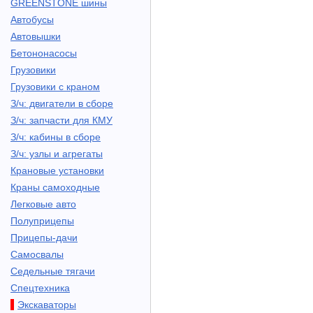
GREENSTONE шины
Автобусы
Автовышки
Бетононасосы
Грузовики
Грузовики с краном
З/ч: двигатели в сборе
З/ч: запчасти для КМУ
З/ч: кабины в сборе
З/ч: узлы и агрегаты
Крановые установки
Краны самоходные
Легковые авто
Полуприцепы
Прицепы-дачи
Самосвалы
Седельные тягачи
Спецтехника
Экскаваторы