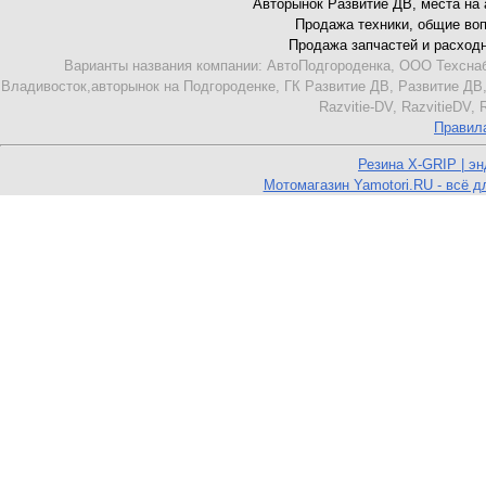
Авторынок Развитие ДВ, места на ав
Продажа техники, общие вопро
Продажа запчастей и расходник
Варианты названия компании: АвтоПодгороденка, ООО Техснаб
Владивосток,авторынок на Подгороденке, ГК Развитие ДВ, Развитие ДВ,
Razvitie-DV, RazvitieDV,
Правил
Резина X-GRIP | э
Мотомагазин Yamotori.RU - всё д