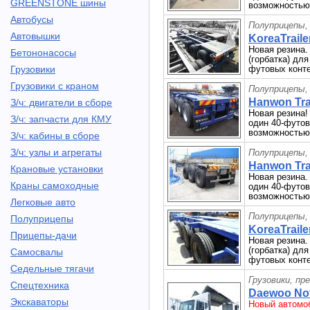
GREENSTONE шины
возможностью 
Автобусы
Полуприцепы,
Автовышки
KoreaTraile
Новая резина.
Бетононасосы
(горбатка) дл
Грузовики
футовых конте
Грузовики с краном
Полуприцепы,
Hanwon Trai
З/ч: двигатели в сборе
Новая резина!
З/ч: запчасти для КМУ
один 40-футов
возможностью 
З/ч: кабины в сборе
З/ч: узлы и агрегаты
Полуприцепы,
Hanwon Trai
Крановые установки
Новая резина.
Краны самоходные
один 40-футов
возможностью 
Легковые авто
Полуприцепы,
Полуприцепы
KoreaTraile
Прицепы-дачи
Новая резина.
(горбатка) дл
Самосвалы
футовых конте
Седельные тягачи
Грузовики, пр
Спецтехника
Daewoo Nov
Экскаваторы
Новый автомоб