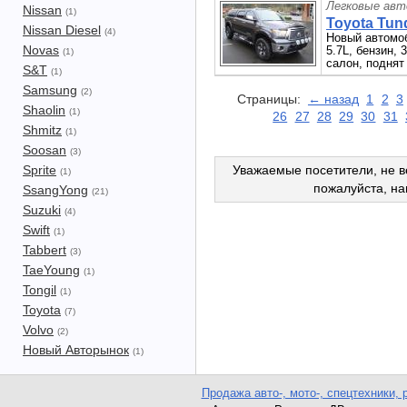
Легковые авт
Nissan
(1)
Toyota Tund
Nissan Diesel
(4)
Новый автомоб
Novas
5.7L, бензин, 
(1)
салон, поднят
S&T
(1)
Samsung
(2)
Страницы:
← назад
1
2
3
Shaolin
(1)
26
27
28
29
30
31
Shmitz
(1)
Soosan
(3)
Sprite
Уважаемые посетители, не в
(1)
пожалуйста, н
SsangYong
(21)
Suzuki
(4)
Swift
(1)
Tabbert
(3)
TaeYoung
(1)
Tongil
(1)
Toyota
(7)
Volvo
(2)
Новый Авторынок
(1)
Продажа авто-, мото-, спецтехники, 