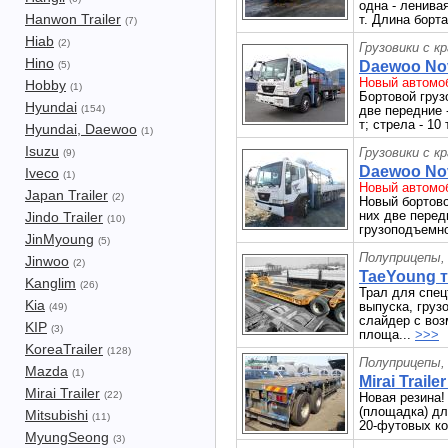
одна - ленивая
Hanwon Trailer
т. Длина борта
(7)
Hiab
(2)
Грузовики с к
Hino
Daewoo Nov
(5)
Новый автомоб
Hobby
(1)
Бортовой груз
Hyundai
(154)
две передние 
т; стрела - 10 
Hyundai, Daewoo
(1)
Isuzu
Грузовики с к
(9)
Daewoo Nov
Iveco
(1)
Новый автомоб
Japan Trailer
(2)
Новый бортово
них две перед
Jindo Trailer
(10)
грузоподъемнос
JinMyoung
(5)
Полуприцепы,
Jinwoo
(2)
TaeYoung т
Kanglim
(26)
Трал для спец
Kia
выпуска, груз
(49)
слайдер с во
KIP
(3)
площа...
>>>
KoreaTrailer
(128)
Полуприцепы,
Mazda
(1)
Mirai Traile
Mirai Trailer
(22)
Новая резина!
(площадка) дл
Mitsubishi
(11)
20-футовых ко
MyungSeong
(3)