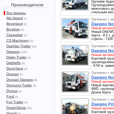
Грузовик буд
Производители
Грузоподъёмно
межосевого д
спальным мест
Все фирмы
Abi Award
(1)
Грузовики с к
Beyerland
Daewoo Nov
(1)
Новый автомоб
Burstner
(1)
Новый DAEWOO
Caravelair
борта - 8.5 т,
(1)
стрелы - 7100 
CS Machinery
(2)
DaeHan Trailer
Грузовики с к
(14)
Daewoo Nov
Daewoo
(135)
Новый автомоб
Dalim Trailer
(1)
Бортовой груз
грузоподъемнос
Dethleffs
(2)
- 9.50 м, шири
DongYang
(4)
Грузовики с к
Doosan
(7)
Daewoo Nov
Doosan Daewoo
(9)
Новый автомоб
Doosung Trailer
Новый бортово
(3)
4WD, грузоподъ
Dymos
(1)
Длина борта - 
Ford
(2)
Грузовики с к
Fuji Trailer
(1)
Daewoo Pri
GreenStone
Новый автомоб
(12)
Бортовой груз
Hangil
(6)