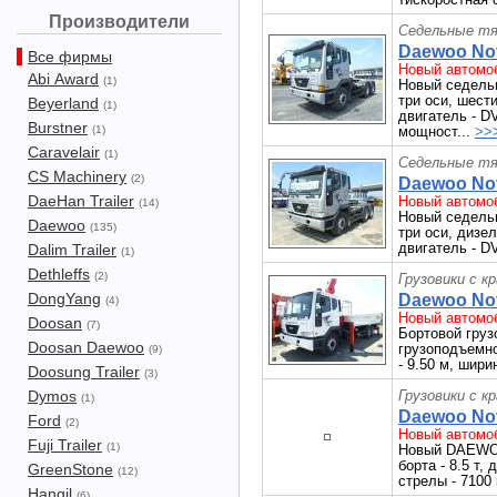
Производители
Седельные тя
Daewoo Nov
Все фирмы
Новый автомоб
Abi Award
(1)
Новый седель
три оси, шест
Beyerland
(1)
двигатель - DV
Burstner
(1)
мощност...
>>
Caravelair
(1)
Седельные тя
CS Machinery
(2)
Daewoo Nov
DaeHan Trailer
Новый автомоб
(14)
Новый седель
Daewoo
(135)
три оси, дизе
двигатель - DV
Dalim Trailer
(1)
Dethleffs
(2)
Грузовики с к
DongYang
Daewoo Nov
(4)
Новый автомоб
Doosan
(7)
Бортовой груз
Doosan Daewoo
грузоподъемнос
(9)
- 9.50 м, шири
Doosung Trailer
(3)
Dymos
Грузовики с к
(1)
Daewoo Nov
Ford
(2)
Новый автомоб
Fuji Trailer
(1)
Новый DAEWOO
борта - 8.5 т,
GreenStone
(12)
стрелы - 7100 
Hangil
(6)