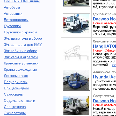
GREENSTONE шины
длина - 8.5 м,
м3, грузоподъё
Автобусы
Автовышки
Грузовики с к
Daewoo Novu
Бетононасосы
Новый автомоб
Грузовики
Бортовой груз
грузоподъемнос
Грузовики с краном
- 9.50 м, шири
З/ч: двигатели в сборе
Крановые уст
З/ч: запчасти для КМУ
Hangil ATO
Новая. Официа
З/ч: кабины в сборе
Новая крано-
З/ч: узлы и агрегаты
ATOM070C 2012
подъёма - 5.8 
Крановые установки
системой...
>>
Краны самоходные
Автобусы, пр
Легковые авто
Hyundai Aer
Туристический 
Полуприцепы
посадочных ме
Прицепы-дачи
телевизор, но
Самосвалы
Спецтехника,
Седельные тягачи
Daewoo Nov
Новый автомоб
Спецтехника
Новый миксер 
м3, германска
Экскаваторы
тискоростная 