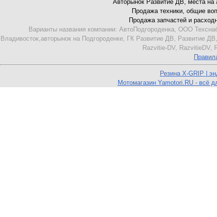
Авторынок Развитие ДВ, места на ав
Продажа техники, общие вопро
Продажа запчастей и расходник
Варианты названия компании: АвтоПодгороденка, ООО Техснаб
Владивосток,авторынок на Подгороденке, ГК Развитие ДВ, Развитие ДВ,
Razvitie-DV, RazvitieDV,
Правил
Резина X-GRIP | э
Мотомагазин Yamotori.RU - всё д