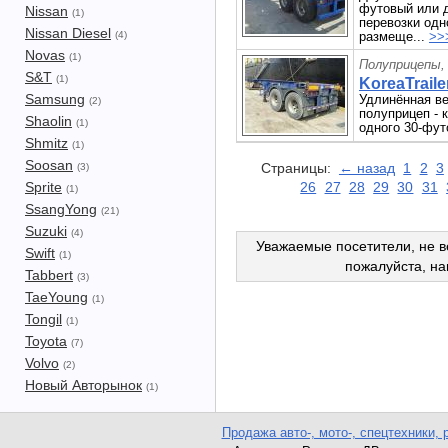
футовый или д
Nissan
(1)
перевозки одн
Nissan Diesel
(4)
размеще...
>>
Novas
(1)
Полуприцепы,
S&T
(1)
KoreaTraile
Samsung
Удлинённая ве
(2)
полуприцеп - 
Shaolin
(1)
одного 30-фут
Shmitz
(1)
Soosan
Страницы:
← назад
1
2
3
(3)
Sprite
26
27
28
29
30
31
(1)
SsangYong
(21)
Suzuki
(4)
Уважаемые посетители, не в
Swift
(1)
пожалуйста, н
Tabbert
(3)
TaeYoung
(1)
Tongil
(1)
Toyota
(7)
Volvo
(2)
Новый Авторынок
(1)
Продажа авто-, мото-, спецтехники, 