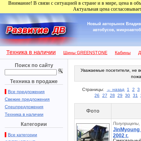
Внимание! В связи с ситуацией в стране и в мире, цена в об
Актуальная цена согласовывает
Новый авторынок Владиво
автобусов, микроавтобу
Техника в наличии
Шины GREENSTONE
Кабины
Д
Поиск по сайту
Уважаемые посетители, не в
пожа
Техника в продаже
Страницы:
← назад
1
2
3
Все предложения
26
27
28
29
30
31
Свежие предложения
Спецпредложения
Фото
Техника в наличии
Полуприцепы,
Категории
JinMyoung 
Все категории
2002 г.
Самосвальный 