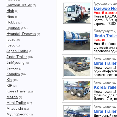
Грузовики с к
Hanwon Trailer
(7)
Daewoo Nov
Hiab
(2)
Новый автомоб
Hino
Новый DAEWOO
(5)
борта - 8.5 т,
Hobby
(1)
стрелы - 7100 
Hyundai
(154)
Полуприцепы,
Hyundai, Daewoo
(1)
Jindo Trail
Isuzu
Новый!
(9)
Новый трёхосн
Iveco
(1)
футовый или д
Japan Trailer
перевозки одн
(2)
Jindo Trailer
(10)
Полуприцепы,
JinMyoung
Mirai Traile
(5)
Новая резина!
Jinwoo
(2)
один 40-футов
Kanglim
(26)
возможностью 
Kia
(49)
Полуприцепы,
KIP
(3)
KoreaTraile
KoreaTrailer
Новая резина!
(128)
(прямой) для 
Mazda
(1)
Длина - 7 м, ш
Mirai Trailer
(22)
Полуприцепы,
Mitsubishi
(11)
Mirai Traile
MyungSeong
(3)
Двухосный пол