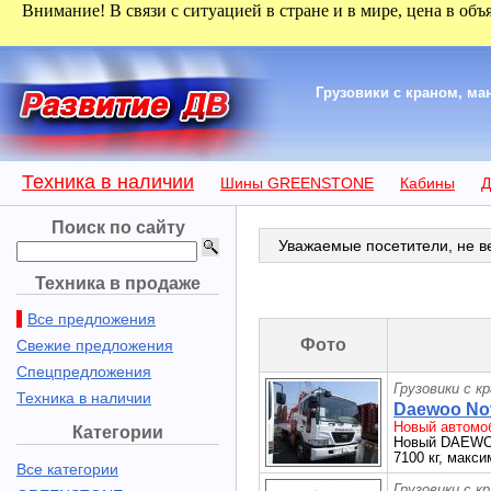
Внимание! В связи с ситуацией в стране и в мире, цена в объ
Грузовики с краном, м
Техника в наличии
Шины GREENSTONE
Кабины
Д
Поиск по сайту
Уважаемые посетители, не ве
Техника в продаже
Все предложения
Фото
Свежие предложения
Спецпредложения
Грузовики с к
Техника в наличии
Daewoo Nov
Новый автомоб
Категории
Новый DAEWOO 
7100 кг, макси
Все категории
Грузовики с к