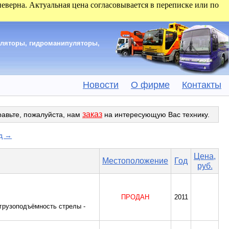
 неверна. Актуальная цена согласовывается в переписке или по
уляторы, гидроманипуляторы,
Новости
О фирме
Контакты
заказ
равьте, пожалуйста, нам
на интересующую Вас технику.
д →
Цена,
Местоположение
Год
руб.
ПРОДАН
2011
 грузоподъёмность стрелы -