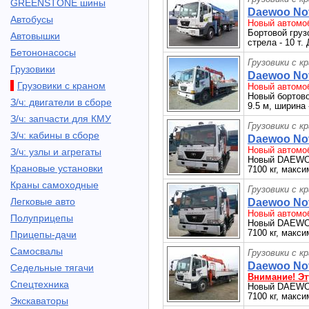
GREENSTONE шины
Daewoo Nov
Автобусы
Новый автомоб
Бортовой грузо
Автовышки
стрела - 10 т. 
Бетононасосы
Грузовики с к
Грузовики
Daewoo Nov
Грузовики с краном
Новый автомоб
Новый бортовой
З/ч: двигатели в сборе
9.5 м, ширина 
З/ч: запчасти для КМУ
Грузовики с к
З/ч: кабины в сборе
Daewoo Nov
Новый автомоб
З/ч: узлы и агрегаты
Новый DAEWOO 
Крановые установки
7100 кг, макси
Краны самоходные
Грузовики с к
Легковые авто
Daewoo Nov
Новый автомоб
Полуприцепы
Новый DAEWOO 
7100 кг, макси
Прицепы-дачи
Самосвалы
Грузовики с к
Daewoo Nov
Седельные тягачи
Внимание! Эт
Спецтехника
Новый DAEWOO 
7100 кг, макси
Экскаваторы