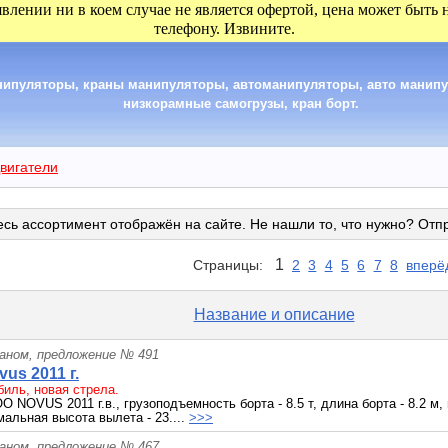
явлении ни в коем случае не является офертой, цена может быть
телефону. Извините.
анипуляторы, краны манипуляторы, автоманипуляторы, авто манип
низкорамные самогрузы, кран борт.
вигатели
сь ассортимент отображён на сайте. Не нашли то, что нужно? Отп
1
Страницы:
2
3
4
5
6
7
8
вперё
Название и описание
раном, предложение № 491
us 2011 г.
иль, новая стрела.
NOVUS 2011 г.в., грузоподъемность борта - 8.5 т, длина борта - 8.2 м,
мальная высота вылета - 23....
>>>
раном, предложение № 467