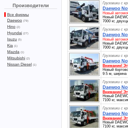
Грузовики с к
Производители
Daewoo Nov
Новый автомоб
Все фирмы
Новый DAEWOO 
Daewoo
7000 кг, дву
(79)
Hino
(2)
Грузовики с к
Hyundai
(27)
Daewoo Nov
Isuzu
Новый автомоб
(5)
Новый DAEWOO 
Kia
(1)
7000 кг, дву
Mazda
(1)
Грузовики с к
Mitsubishi
(2)
Daewoo Nov
Nissan Diesel
(1)
Внимание! Эт
Новый бортовой
9.5 м, ширина 
Грузовики с к
Daewoo Nov
Внимание! Эт
Новый DAEWOO 
7100 кг, макси
Грузовики с к
Daewoo Nov
Внимание! Эт
Новый DAEWOO 
7100 кг, макси