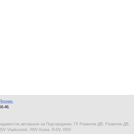
Японии.
66-46.
.
адивосток,авторынок на Подгороденке, ГК Развитие ДВ, Развитие ДВ,
RDV Vladivostok, RDV Korea, R-DV, RDV