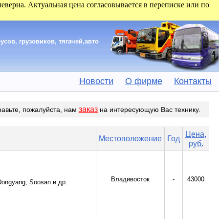
 неверна. Актуальная цена согласовывается в переписке или по
сов, грузовиков, тягачей,авто
Новости
О фирме
Контакты
заказ
равьте, пожалуйста, нам
на интересующую Вас технику.
Цена,
Местоположение
Год
руб.
Владивосток
-
43000
ongyang, Soosan и др.