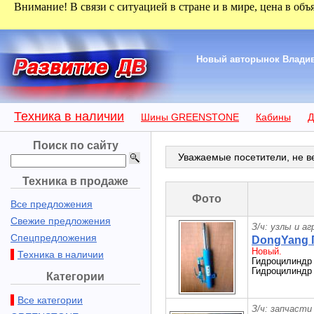
Внимание! В связи с ситуацией в стране и в мире, цена в объ
Новый авторынок Владиво
Техника в наличии
Шины GREENSTONE
Кабины
Д
Поиск по сайту
Уважаемые посетители, не ве
Техника в продаже
Фото
Все предложения
Свежие предложения
З/ч: узлы и а
Спецпредложения
DongYang 
Новый.
Техника в наличии
Гидроцилиндр 
Гидроцилиндр 
Категории
Все категории
З/ч: запчасти