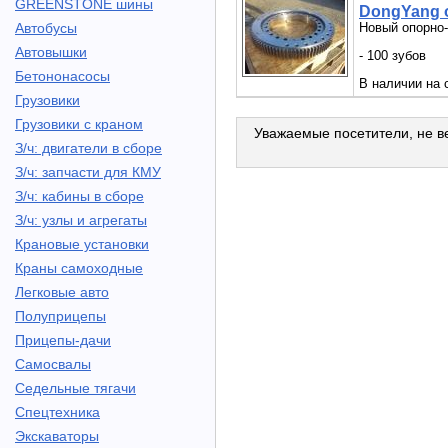
GREENSTONE шины
DongYang 
Автобусы
Новый опорно-
Автовышки
- 100 зубов
Бетононасосы
В наличии на 
Грузовики
Грузовики с краном
Уважаемые посетители, не ве
З/ч: двигатели в сборе
З/ч: запчасти для КМУ
З/ч: кабины в сборе
З/ч: узлы и агрегаты
Крановые установки
Краны самоходные
Легковые авто
Полуприцепы
Прицепы-дачи
Самосвалы
Седельные тягачи
Спецтехника
Экскаваторы