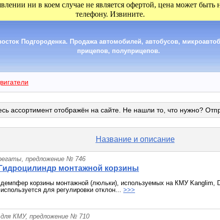
явлении ни в коем случае не является офертой, цена может быть
телефону. Извините.
сток Подгороденка. Продажа автомобилей, автобусов, микроавтобу
прицепов, полуприцепов.
вигатели
сь ассортимент отображён на сайте. Не нашли то, что нужно? Отп
Название и описание
грегаты, предложение № 746
Гидроцилиндр монтажной корзины
демпфер корзины монтажной (люльки), используемых на КМУ Kanglim, D
используется для регулировки отклон...
>>>
 для КМУ, предложение № 710