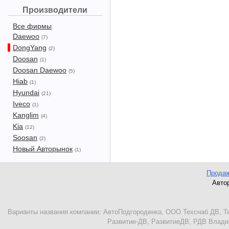
Производители
Все фирмы
Daewoo
(7)
DongYang
(2)
Doosan
(1)
Doosan Daewoo
(5)
Hiab
(1)
Hyundai
(21)
Iveco
(1)
Kanglim
(4)
Kia
(12)
Soosan
(2)
Новый Авторынок
(1)
Продаж
Автор
Варианты названия компании: АвтоПодгороденка, ООО Техснаб ДВ, Те
Развитие-ДВ, РазвитиеДВ, РДВ Владиво