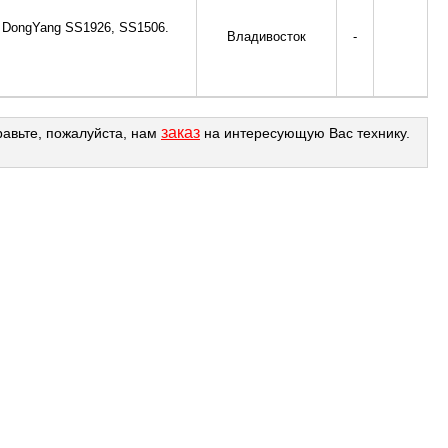
 DongYang SS1926, SS1506.
Владивосток
-
заказ
равьте, пожалуйста, нам
на интересующую Вас технику.