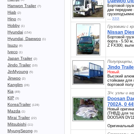
Daewoo Ultr
Hanwon Trailer
Бортовой груз
(7)
две передние 
Hiab
(2)
грузоподъемнос
...
>>>
Hino
(5)
Hobby
(1)
Грузовики с к
Hyundai
Nissan Dies
(154)
Бортовой грузо
Hyundai, Daewoo
(1)
борта - 5.50 м
Isuzu
Z FX300, вылет
(9)
Iveco
(1)
Japan Trailer
(2)
Полуприцепы,
Jindo Trailer
(10)
Jindo Trail
JinMyoung
Новый.
(5)
Высокий алюм
Jinwoo
(2)
стойками для 
Kanglim
бортовой полу
(26)
Kia
(49)
З/ч: узлы и а
KIP
Doosan Dae
(3)
7002A, 0 44
KoreaTrailer
(128)
Новый оригин
Mazda
(1)
(ТНВД) для т
Mirai Trailer
DOOSAN DV11
(22)
Mitsubishi
(11)
Оригинальный
MyungSeong
(3)