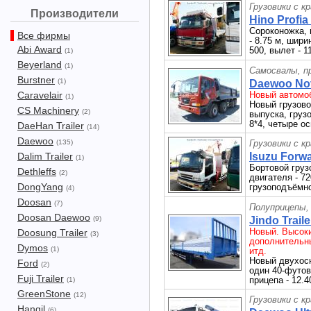
Грузовики с к
Производители
Hino Profia 
Сороконожка, 
Все фирмы
- 8.75 м, шири
Abi Award
500, вылет - 1
(1)
Beyerland
(1)
Самосвалы, п
Burstner
(1)
Daewoo Nov
Caravelair
Новый автомоб
(1)
Новый грузов
CS Machinery
(2)
выпуска, груз
8*4, четыре о
DaeHan Trailer
(14)
Daewoo
(135)
Грузовики с к
Dalim Trailer
Isuzu Forwa
(1)
Бортовой груз
Dethleffs
(2)
двигателя - 72
DongYang
грузоподъёмно
(4)
Doosan
(7)
Полуприцепы,
Doosan Daewoo
(9)
Jindo Trail
Новый. Высок
Doosung Trailer
(3)
дополнительны
Dymos
(1)
итд.
Новый двухосн
Ford
(2)
один 40-футов
Fuji Trailer
прицепа - 12.4
(1)
GreenStone
(12)
Грузовики с к
Hangil
(6)