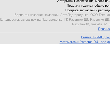
Авторынок Развитие ДВ, места на ав
Продажа техники, общие вопро
Продажа запчастей и расходник
Варианты названия компании: АвтоПодгороденка, ООО Техснаб
Владивосток,авторынок на Подгороденке, ГК Развитие ДВ, Развитие ДВ,
Razvitie-DV, RazvitieDV,
Правил
Резина X-GRIP | э
Мотомагазин Yamotori.RU - всё д