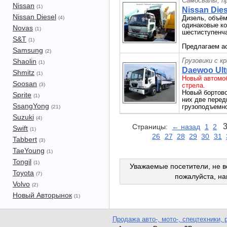
Самосвалы, п
Nissan
(1)
Nissan Dies
Nissan Diesel
Дизель, объём 
(4)
одинаковые ко
Novas
(1)
шестиступенча
S&T
(1)
Предлагаем ас
Samsung
(2)
Грузовики с к
Shaolin
(1)
Daewoo Ultr
Shmitz
(1)
Новый автомо
Soosan
(3)
стрела.
Новый бортово
Sprite
(1)
них две перед
SsangYong
грузоподъемнос
(21)
Suzuki
(4)
Страницы:
← назад
1
2
Swift
(1)
26
27
28
29
30
31
Tabbert
(3)
TaeYoung
(1)
Tongil
(1)
Уважаемые посетители, не в
Toyota
(7)
пожалуйста, н
Volvo
(2)
Новый Авторынок
(1)
Продажа авто-, мото-, спецтехники, 