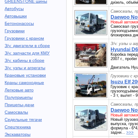
GREENSTONE шины
дизель, объём 
Автобусы
Самосвалы, п
Автовышки
Daewoo Nov
Новый автомоб
Бетононасосы
Самосвал гру
Грузовики
грузоподъемно
блокировка ди
Грузовики с краном
З/ч: узлы и а
З/ч: двигатели в сборе
Hyundai D6
З/ч: запчасти для КМУ
Коробка перед
2007 г., пробег
З/ч: кабины в сборе
Двигатель Hyu
З/ч: узлы и агрегаты
Крановые установки
Грузовики с к
Isuzu Elf 20
Краны самоходные
Грузовик с кр
Легковые авто
грузоподъёмно
- 3 т, вылет -
Полуприцепы
Самосвалы, п
Прицепы-дачи
Daewoo Nov
Самосвалы
Новый автомоб
Седельные тягачи
Новый грузов
выпуска, груз
Спецтехника
формула - 6*4
задни...
>>>
Экскаваторы