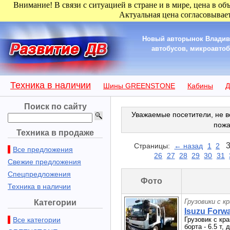
Внимание! В связи с ситуацией в стране и в мире, цена в об
Актуальная цена согласовывает
Новый авторынок Владиво
автобусов, микроавтобу
Техника в наличии
Шины GREENSTONE
Кабины
Д
Поиск по сайту
Уважаемые посетители, не в
пожа
Техника в продаже
Страницы:
← назад
1
2
Все предложения
26
27
28
29
30
31
Свежие предложения
Спецпредложения
Фото
Техника в наличии
Грузовики с к
Категории
Isuzu Forwa
Все категории
Грузовик с кр
борта - 6.5 т, 